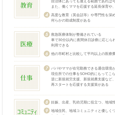
自治体にあっても通える範囲であれば
また、働くママを応援する延長保育や
高度な教育（英会話等）や専門性を深
何らかの助成制度がある
救急医療体制が整備されている
車で30分以内に夜間休日診療に応じら
利用できる
他の市町村と比較して平均以上の医療
パパやママが在宅勤務できる通信環境
現住所での仕事をSOHO的にもってこ
逆に新規就労支援、新規就農支援など
再スタートを応援する支援策がある
妊娠、出産、乳幼児期に役立つ、地域
地域住民、地域コミュニティと優しく